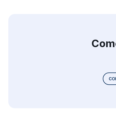
Come
CO