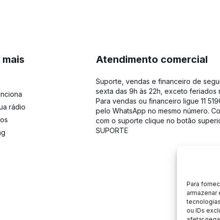
 mais
Atendimento comercial
Suporte, vendas e financeiro de seg
sexta das 9h às 22h, exceto feriados 
nciona
Para vendas ou financeiro ligue 11 519
ua rádio
pelo WhatsApp no mesmo número. Co
vos
com o suporte clique no botão superi
SUPORTE
ng
Para forne
armazenar 
tecnologia
ou IDs excl
afetar nega