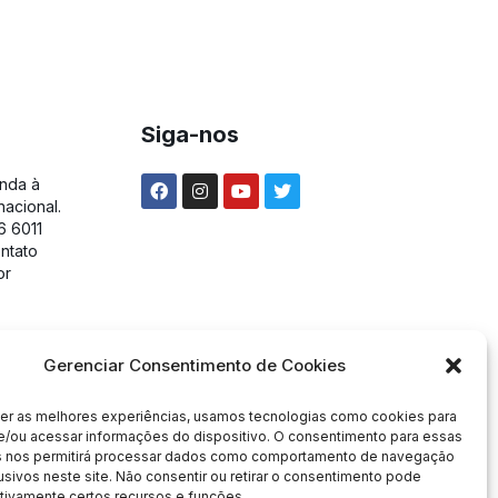
Siga-nos
unda à
nacional.
6 6011
ntato
or
Gerenciar Consentimento de Cookies
cer as melhores experiências, usamos tecnologias como cookies para
e/ou acessar informações do dispositivo. O consentimento para essas
s nos permitirá processar dados como comportamento de navegação
usivos neste site. Não consentir ou retirar o consentimento pode
tivamente certos recursos e funções.