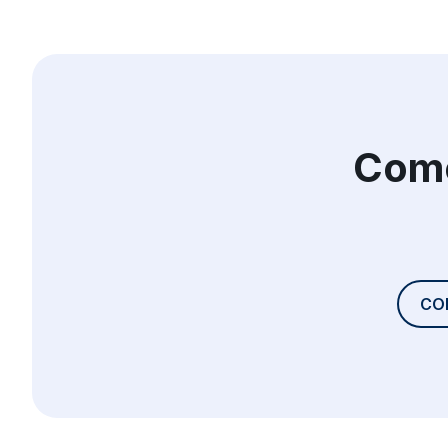
Come
CO