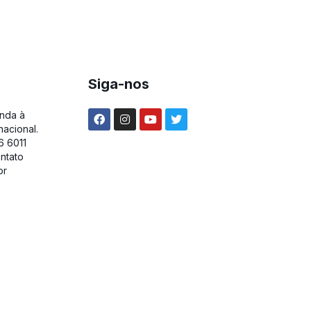
Siga-nos
unda à
nacional.
6 6011
ntato
or