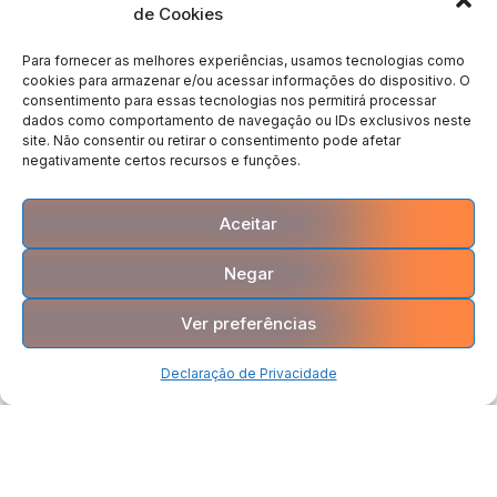
de Cookies
Atendimento comercial
Para fornecer as melhores experiências, usamos tecnologias como
Suporte, vendas e financeiro de segunda à sexta das 9h às
cookies para armazenar e/ou acessar informações do dispositivo. O
22h, exceto feriados nacional. Para vendas ou financeiro ligue
consentimento para essas tecnologias nos permitirá processar
11 5196 6011 pelo WhatsApp no mesmo número. Contato com o
dados como comportamento de navegação ou IDs exclusivos neste
suporte clique no botão superior SUPORTE
site. Não consentir ou retirar o consentimento pode afetar
negativamente certos recursos e funções.
Siga-nos
Aceitar
Negar
Ver preferências
Declaração de Privacidade
Política de Privacidade
Copyright © 2023 Sua Rádio Na Net. Desenvolvido por Rocket Guimarães