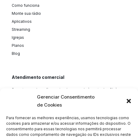
Como funciona
Monte sua rádio
Aplicativos
Streaming
Igrejas
Planos
Blog
Atendimento comercial
Suporte, vendas e financeiro de segunda à sexta das 9h às
22h, exceto feriados nacional. Para vendas ou financeiro ligue
Gerenciar Consentimento
11 5196 6011 pelo WhatsApp no mesmo número. Contato com o
de Cookies
suporte clique no botão superior SUPORTE
Para fornecer as melhores experiências, usamos tecnologias como
cookies para armazenar e/ou acessar informações do dispositivo. O
consentimento para essas tecnologias nos permitirá processar
Siga-nos
dados como comportamento de navegação ou IDs exclusivos neste